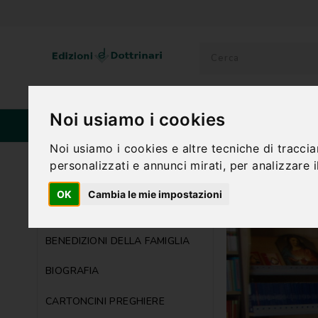
Noi usiamo i cookies
HOME
CATALOGO
CONTATTI
Noi usiamo i cookies e altre tecniche di tracci
personalizzati e annunci mirati, per analizzare il
CATEGORIE
OK
Cambia le mie impostazioni
AVVENTO - NATALE
BENEDIZIONI DELLA FAMIGLIA
BIOGRAFIA
CARTONCINI PREGHIERE