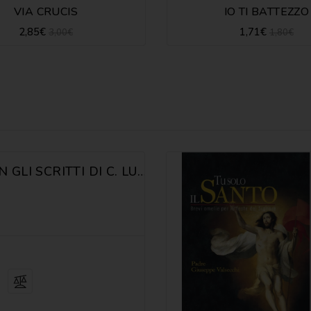
VIA CRUCIS
IO TI BATTEZZO
2,85€
1,71€
3,00€
1,80€
VIA CRUCIS CON GLI SCRITTI DI C. LUBICH - G. VALSE...