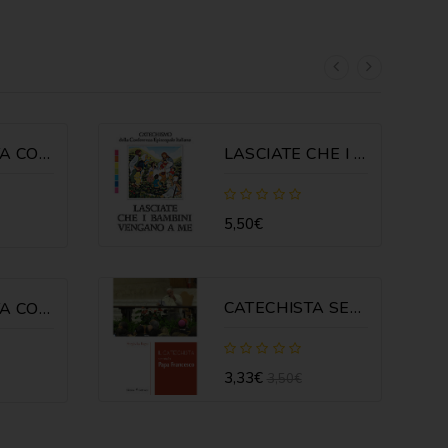
GESÙ RESTA CON NOI 3 - GUIDA
LASCIATE CHE I BAMBINI VENGANO A ME
5,50€
CATECHISTA SECONDO PAPA FRANCESCO
GESÙ RESTA CON NOI 3 - SCHEDE
3,33€
3,50€